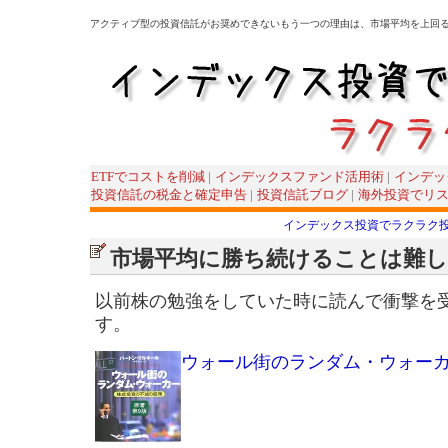
アクティブ型の投資信託がお奨めできないもう一つの理由は、市場平均を上回
ETFでコストを削減
|
インデックスファンド活用術
|
インデッ
投資信託の税金と確定申告
|
投資信託ブログ
|
海外投資でリ
インデックス投資でラクラク
市場平均に勝ち続けることは難
以前株の勉強をしていた時に読んで衝撃を
す。
ウォール街のランダム・ウォー